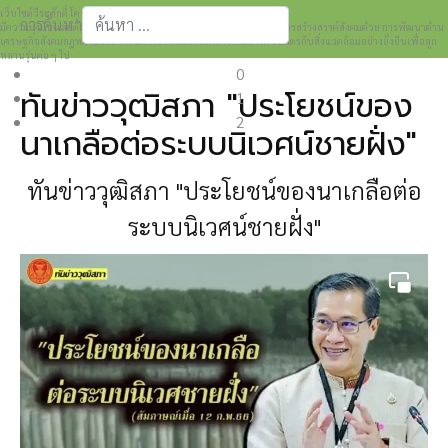
เว็บไซต์วีระศักดิ์ โควสุรัตน์ www.weerasak.org
การค้นหา
มีความมุ่งมั่นเเละตั้งใจในการเผยแพร่เรื่องราวความรู้ความเข้าใจในการสร้างสรรค์สังคมด้วย การพัฒนาด้าน
เศรษฐกิจสังคมกฎหมายและการปกครอง เพื่อให้เกิดการพัฒนาที่เป็นมิตรกับสิ่งแวดล้อมอย่างยั่งยืนเพื่อลูก
Type 2 or more characters for results.
หลานรุ่นต่อ ๆ ไป
0
ทันข่าววุฒิสภา "ประโยชน์ของ
1
2
นาเกลือต่อระบบนิเวศน์ชายฝั่ง"
ทันข่าววุฒิสภา "ประโยชน์ของนาเกลือต่อ
ระบบนิเวศน์ชายฝั่ง"