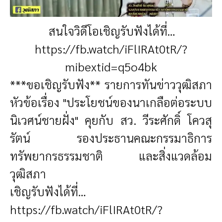
สนใจวิดีโอเชิญรับฟังได้ที่…
https://fb.watch/iFlIRAt0tR/?
mibextid=q5o4bk
***ขอเชิญรับฟัง** รายการทันข่าววุฒิสภา
หัวข้อเรื่อง "ประโยชน์ของนาเกลือต่อระบบ
นิเวศน์ชายฝั่ง" คุยกับ สว. วีระศักดิ์ โควสุ
รัตน์ รองประธานคณะกรรมาธิการ
ทรัพยากรธรรมชาติ และสิ่งแวดล้อม
วุฒิสภา
เชิญรับฟังได้ที่…
https://fb.watch/iFlIRAt0tR/?