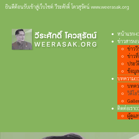
ยินดีต้อนรับเข้าสู่เว็บไซต์ วีระศักดิ์ โควสุรัตน์ www.weerasak.org
หน้าแรก
H
ข่าวสาร
NE
ข่าววีร
ข่าวท
ประวั
ข้อมู
บทความ
C
บทความ
วิดีโอว
Galler
ติดต่อเรา
C
ผู้ดู