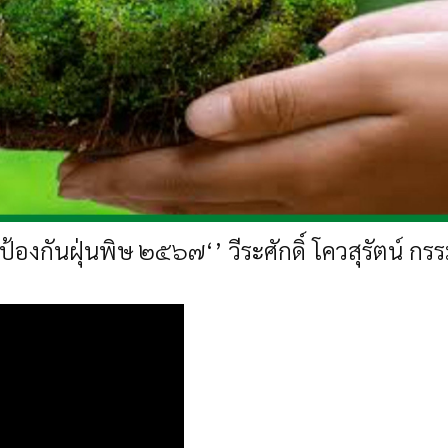
ป้องกันฝุ่นพิษ ๒๕๖๗‘’
วีระศักดิ์ โควสุรัตน์