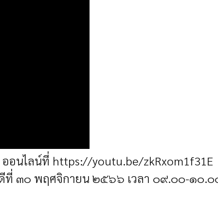
ออนไลน์ที่
https://youtu.be/zkRxom1f31E
ดีที่ ๓๐ พฤศจิกายน ๒๕๖๖ เวลา ๐๙.๐๐-๑๐.๐