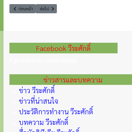
เนื้อหาก่อนหน้า: เคลียร์คัดชัดเจน ชวนเที่ยวงาน เพื่อนพึ่ง (ภาฯ) 2566
เนื้อหาถัดไป: เปลี่ยนมุมคิด ฝุ่นพิษหมอกควันและไฟป่าอะไร
ก่อนหน้า
ต่อไป
Facebook วีระศักดิ์
Facebook-weerasak
ข่าวสารและบทความ
ข่าว วีระศักดิ์
ข่าวที่น่าสนใจ
ประวัติการทำงาน วีระศักดิ์
บทความ วีระศักดิ์