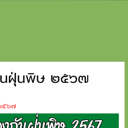
ันฝุ่นพิษ ๒๕๖๗
ษ ๒๕๖๗