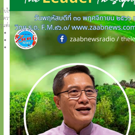
เว็บไซต์วีระศักดิ์ โควสุรัตน์ www.weerasak.org
มีความมุ่งมั่นเเละตั้งใจในการเผยแพร่เรื่องราวความรู้ความเข้าใจในการ
รุ่นต่อ ๆ ไป