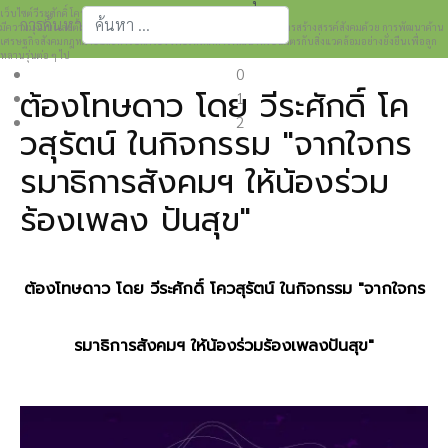
เว็บไซต์วีระศักดิ์ โควสุรัตน์ www.weerasak.org
การค้นหา
มีความมุ่งมั่นเเละตั้งใจในการเผยแพร่เรื่องราวความรู้ความเข้าใจในการสร้างสรรค์สังคมด้วย การพัฒนาด้าน
เศรษฐกิจสังคมกฎหมายและการปกครอง เพื่อให้เกิดการพัฒนาที่เป็นมิตรกับสิ่งแวดล้อมอย่างยั่งยืนเพื่อลูก
Type 2 or more characters for results.
หลานรุ่นต่อ ๆ ไป
0
ต้องโทษดาว โดย วีระศักดิ์ โค
1
2
วสุรัตน์ ในกิจกรรม "จากใจกร
รมาธิการสังคมฯ ให้น้องร่วม
ร้องเพลง ปันสุข"
ต้องโทษดาว โดย วีระศักดิ์ โควสุรัตน์
ในกิจกรรม "จากใจกร
รมาธิการสังคมฯ ให้น้องร่วมร้องเพลงปันสุข"