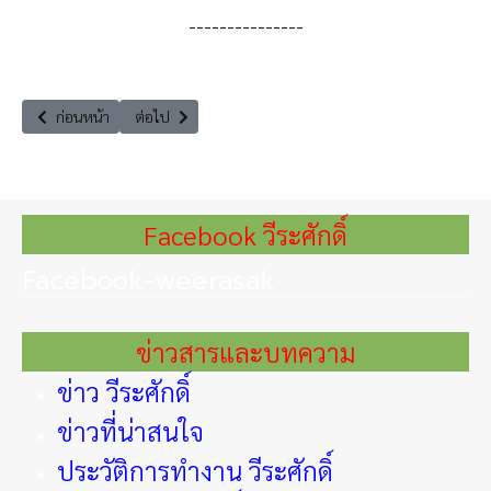
---------------
เนื้อหาก่อนหน้า: Law Talk กับ สว. ตอน ทำไม ต้องปฏิรูปตำรวจ
เนื้อหาถัดไป: สัมภาษณ์ออกอากาศ ทางสถานีวิทยุรัฐสภาเรื่อ
ก่อนหน้า
ต่อไป
Facebook วีระศักดิ์
Facebook-weerasak
ข่าวสารและบทความ
ข่าว วีระศักดิ์
ข่าวที่น่าสนใจ
ประวัติการทำงาน วีระศักดิ์