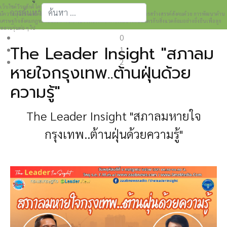
เว็บไซต์วีระศักดิ์ โควสุรัตน์ www.weerasak.org
การค้นหา
มีความมุ่งมั่นเเละตั้งใจในการเผยแพร่เรื่องราวความรู้ความเข้าใจในการสร้างสรรค์สังคมด้วย การพัฒนาด้าน
เศรษฐกิจสังคมกฎหมายและการปกครอง เพื่อให้เกิดการพัฒนาที่เป็นมิตรกับสิ่งแวดล้อมอย่างยั่งยืนเพื่อลูก
Type 2 or more characters for results.
หลานรุ่นต่อ ๆ ไป
0
The Leader Insight "สภาลม
1
2
หายใจกรุงเทพ..ต้านฝุ่นด้วย
ความรู้"
The Leader Insight "
สภาลมหายใจ
กรุงเทพ..ต้านฝุ่นด้วยความรู้"