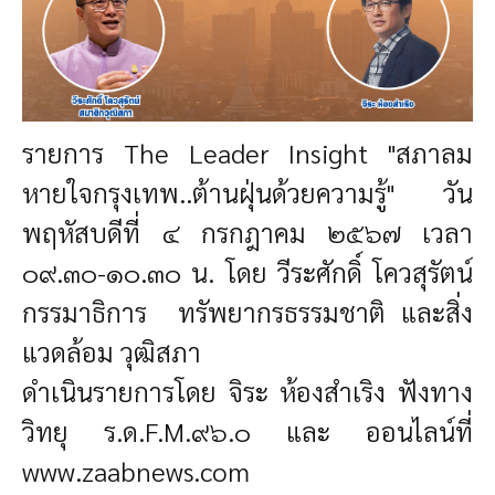
รายการ The Leader Insight "สภาลม
หายใจกรุงเทพ..ต้านฝุ่นด้วยความรู้" วัน
พฤหัสบดีที่ ๔ กรกฎาคม ๒๕๖๗ เวลา
๐๙.๓๐-๑๐.๓๐ น.
โดย วีระศักดิ์ โควสุรัตน์
กรรมาธิการ ทรัพยากรธรรมชาติ และสิ่ง
แวดล้อม วุฒิสภา
ดำเนินรายการโดย จิระ ห้องสำเริง ฟังทาง
วิทยุ ร.ด.F.M.๙๖.๐ และ ออนไลน์ที่
www.zaabnews.com