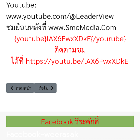
Youtube:
www.youtube.com/@LeaderView
ชมย้อนหลังที่
www.SmeMedia.Com
{youtube}lAX6FwxXDkE{/yourube}
ติดตามชม
ได้ที่
https://youtu.be/lAX6FwxXDkE
เนื้อหาก่อนหน้า: The Leader Insight "ฟื้นชีวิต...โรงเรียนป่าไม้แพร่"
เนื้อหาถัดไป: รายการทันข่าววุฒิสภา “เศรษฐกิจภายใต้ผืนป่
ก่อนหน้า
ต่อไป
Facebook วีระศักดิ์
Facebook-weerasak